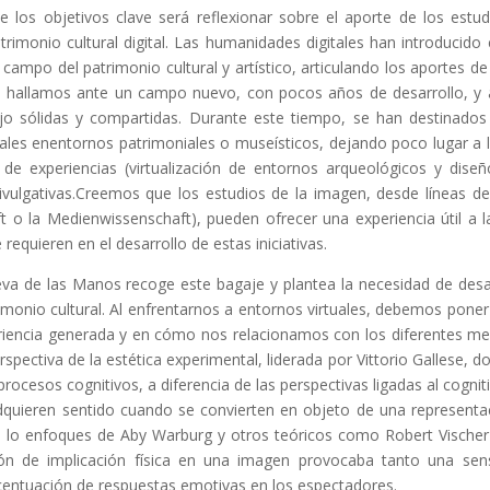
de los objetivos clave será reflexionar sobre el aporte de los es
patrimonio cultural digital. Las humanidades digitales han introducido
 campo del patrimonio cultural y artístico, articulando los aportes de
 hallamos ante un campo nuevo, con pocos años de desarrollo, y a
jo sólidas y compartidas. Durante este tiempo, se han destinados 
tales enentornos patrimoniales o museísticos, dejando poco lugar a l
 de experiencias (virtualización de entornos arqueológicos y diseñ
ulgativas.Creemos que los estudios de la imagen, desde líneas de t
t o la Medienwissenschaft), pueden ofrecer una experiencia útil a l
 requieren en el desarrollo de estas iniciativas.
va de las Manos recoge este bagaje y plantea la necesidad de desarrol
monio cultural. Al enfrentarnos a entornos virtuales, debemos poner 
riencia generada y en cómo nos relacionamos con los diferentes med
erspectiva de la estética experimental, liderada por Vittorio Gallese,
 procesos cognitivos, a diferencia de las perspectivas ligadas al cogni
uieren sentido cuando se convierten en objeto de una representació
 lo enfoques de Aby Warburg y otros teóricos como Robert Vischer 
ón de implicación física en una imagen provocaba tanto una sen
centuación de respuestas emotivas en los espectadores.