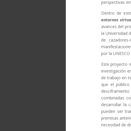
perspectivas in
Dentro de este
entornos virtua
avances del pro
la Universidad 
de cazadores-
manifestaciones
por la UNESCO 
Este proyecto n
investigación e
de trabajo en t
que el público
desciframiento
combinadas con
desarrollar la 
pueden ser tra
premisas anteri
necesidad de di