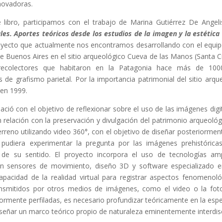
novadoras.
 libro, participamos con el trabajo de Marina Gutiérrez De Ange
les. Aportes teóricos desde los estudios de la imagen y la estétic
yecto que actualmente nos encontramos desarrollando con el equipo 
de Buenos Aires en el sitio arqueológico Cueva de las Manos (Santa Cru
recolectores que habitaron en la Patagonia hace más de 100
 de grafismo parietal. Por la importancia patrimonial del sitio ar
en 1999.
ació con el objetivo de reflexionar sobre el uso de las imágenes di
n relación con la preservación y divulgación del patrimonio arqueol
erreno utilizando video 360°, con el objetivo de diseñar posteriorment
 pudiera experimentar la pregunta por las imágenes prehistóricas 
 de su sentido. El proyecto incorpora el uso de tecnologías a
 sensores de movimiento, diseño 3D y software especializado en
capacidad de la realidad virtual para registrar aspectos fenomenoló
nsmitidos por otros medios de imágenes, como el video o la fotogr
ormente perfiladas, es necesario profundizar teóricamente en la espec
señar un marco teórico propio de naturaleza eminentemente interdisci