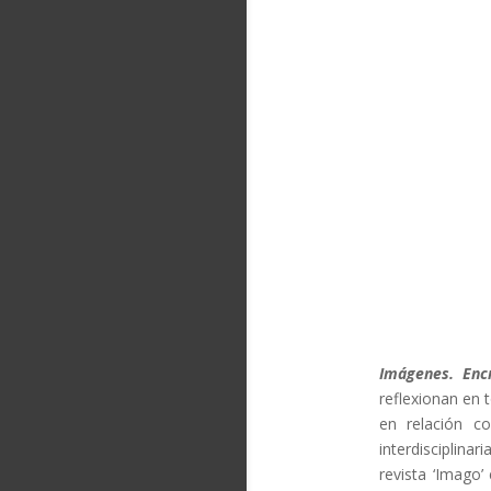
Imágenes. Encr
reflexionan en t
en relación c
interdisciplina
revista ‘Imago’