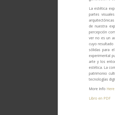
La estética ex
partes visuale
arquitectónica
de nuestra exp
percepción com
ver no es un a
cuyo resultado 
sólidas para e
experimental pu
arte y los ento
estética. La co
patrimonio cult
tecnologías dig
More Info
Here
Libro en PDF