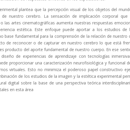
perimental plantea que la percepción visual de los objetos del mu
s de nuestro cerebro. La sensación de implicación corporal que d
s o las artes cinematográficas aumenta nuestras respuestas emocion
eriencia estética. Este enfoque puede aportar a los estudios de
o base fundamental para la comprensión de la relación de nuestro
cto de reconocer o de capturar en nuestro cerebro lo que está fre
es producto del aporte fundamental de nuestro cuerpo. En ese sentid
l diseño de experiencias de aprendizaje con tecnologías inmersiva
ede proporcionar una caracterización neurofisiológica y funcional 
rnos virtuales. Esto no minimiza el poderoso papel constructivo eje
mbinación de los estudios de la imagen y la estética experimental per
ural digital sobre la base de una perspectiva teórica interdisciplina
itales en esta área