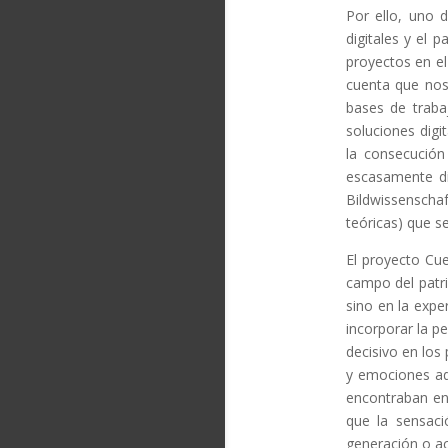
Por ello, uno 
digitales y el 
proyectos en el
cuenta que nos
bases de traba
soluciones digi
la consecución
escasamente div
Bildwissenschaf
teóricas) que se
El proyecto Cue
campo del patri
sino en la expe
incorporar la p
decisivo en los
y emociones adq
encontraban en
que la sensaci
generación o a