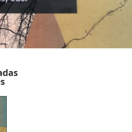
adas
es