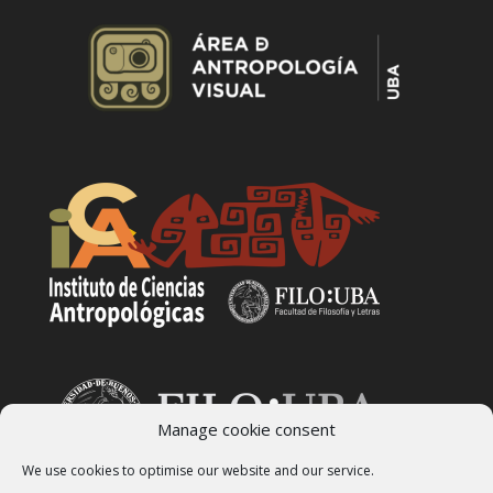
Manage cookie consent
We use cookies to optimise our website and our service.