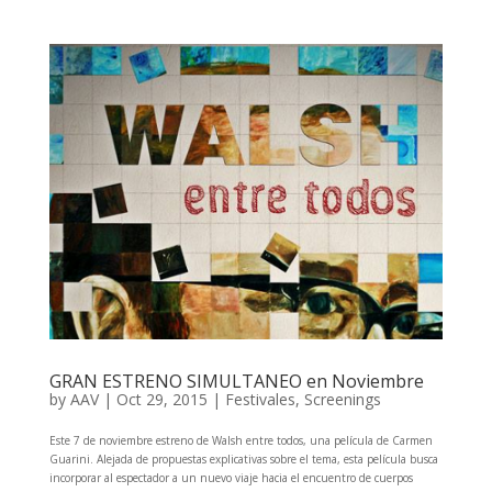
GRAN ESTRENO SIMULTANEO en Noviembre
by
AAV
|
Oct 29, 2015
|
Festivales
,
Screenings
Este 7 de noviembre estreno de Walsh entre todos, una película de Carmen
Guarini. Alejada de propuestas explicativas sobre el tema, esta película busca
incorporar al espectador a un nuevo viaje hacia el encuentro de cuerpos