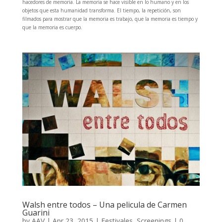
hacedores de memoria. La memoria se hace visible en lo humano y en los
objetos que esta humanidad transforma. El tiempo, la repetición, son
filmados para mostrar que la memoria es trabajo, que la memoria es tiempo y
que la memoria es cuerpo.
Walsh entre todos – Una pelicula de Carmen
Guarini
by
AAV
|
Apr 23, 2015
|
Festivales
,
Screenings
|
0