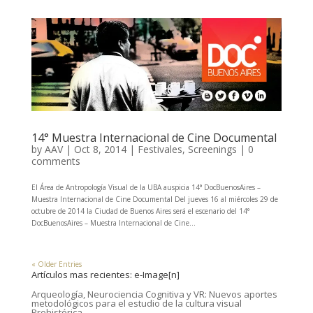
14° Muestra Internacional de Cine Documental
by
AAV
|
Oct 8, 2014
|
Festivales
,
Screenings
|
0
comments
El Área de Antropología Visual de la UBA auspicia 14° DocBuenosAires –
Muestra Internacional de Cine Documental Del jueves 16 al miércoles 29 de
octubre de 2014 la Ciudad de Buenos Aires será el escenario del 14°
DocBuenosAires – Muestra Internacional de Cine...
« Older Entries
Artículos mas recientes: e-Image[n]
Arqueología, Neurociencia Cognitiva y VR: Nuevos aportes
metodológicos para el estudio de la cultura visual
Prehistórica.