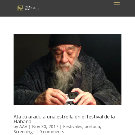
Ata tu arado a una estrella en el festival de la
Habana
by
AAV
|
Nov 30, 2017
|
Festivales
,
portada
,
Screenings
|
0 comments