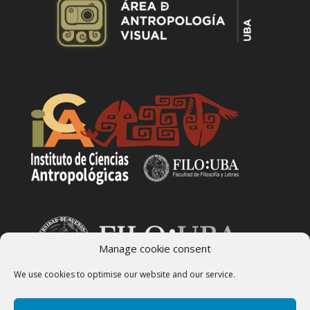
Manage cookie consent
We use cookies to optimise our website and our service.