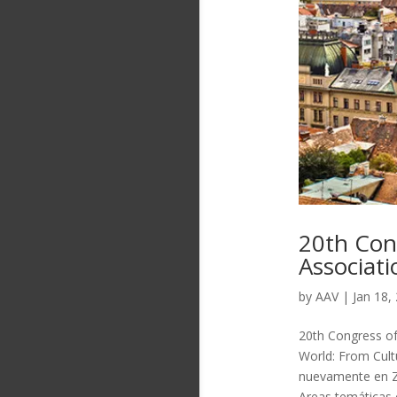
20th Con
Associati
by
AAV
|
Jan 18,
20th Congress of
World: From Cult
nuevamente en 
Areas temáticas