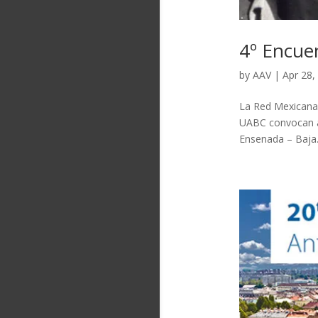
4º Encue
by
AAV
|
Apr 28,
La Red Mexicana d
UABC convocan al
Ensenada – Baja.