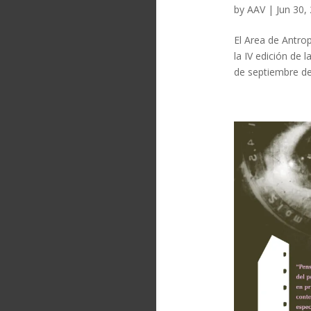
by
AAV
|
Jun 30,
El Area de Antro
la IV edición de 
de septiembre d