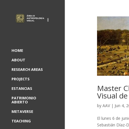
HOME
ABOUT
RESEARCH AREAS
PROJECTS
Master C
ESTANCIAS
Visual de
PATRIMONIO
ABIERTO
by
AAV
|
Jun 4, 
METAVERSE
El lunes 6 de jun
TEACHING
Sebastián Díaz-Du