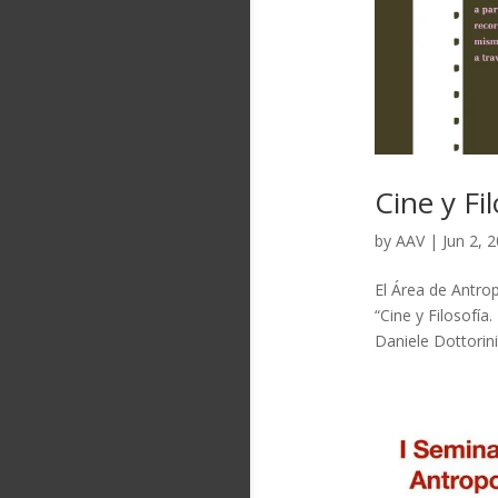
Cine y Fi
by
AAV
|
Jun 2, 
El Área de Antrop
“Cine y Filosofí
Daniele Dottorini (