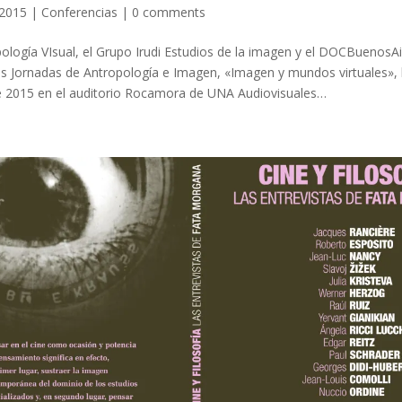
 2015
|
Conferencias
|
0 comments
pología VIsual, el Grupo Irudi Estudios de la imagen y el DOCBuenosA
las Jornadas de Antropología e Imagen, «Imagen y mundos virtuales», l
e 2015 en el auditorio Rocamora de UNA Audiovisuales…