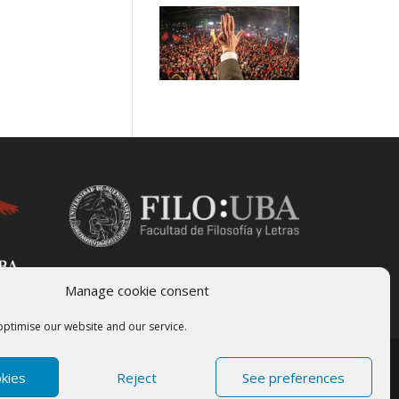
Manage cookie consent
optimise our website and our service.
okies
Reject
See preferences
sidad de Buenos Aires | Desarrollado por
Sette