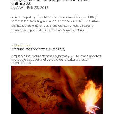
culture 2.0
by
AAV
|
Feb 25, 2018
Imágenes, soportes y dispositivos en la cultura visual 2.0Proyecto UBACyT
20020170200180BA Programación 2018-2020 Directora: Marina Gutiérrez
De Angelis Greta WincklerPaula BrunoVerónica MandelbaumCarolina
MenkeGorka López de MunainSilvina Inés GonzalezStefania...
« Older Entries
Artículos mas recientes: e-Image[n]
Arqueología, Neurociencia Cognitiva y VR: Nuevos aportes
metodológicos para el estudio de la cultura visual
Prehistórica.