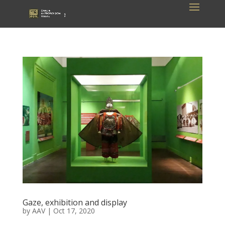
Gaze, exhibition and display
by
AAV
|
Oct 17, 2020