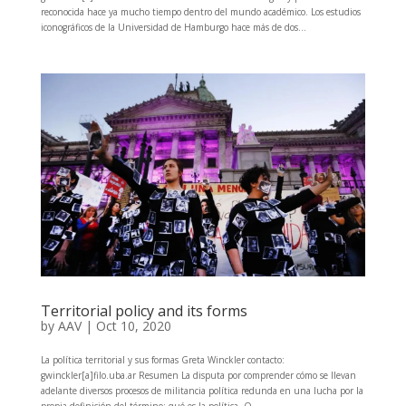
reconocida hace ya mucho tiempo dentro del mundo académico. Los estudios
iconográficos de la Universidad de Hamburgo hace más de dos...
Territorial policy and its forms
by
AAV
|
Oct 10, 2020
La política territorial y sus formas Greta Winckler contacto:
gwinckler[a]filo.uba.ar Resumen La disputa por comprender cómo se llevan
adelante diversos procesos de militancia política redunda en una lucha por la
propia definición del término: qué es la política. O...