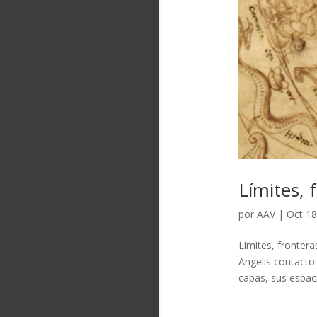
Límites, 
por
AAV
|
Oct 18
Límites, fronter
Angelis contacto
capas, sus espacio