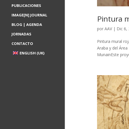
PUBLICACIONES
IMAGE[N] JOURNAL
Pintura m
BLOG | AGENDA
por
AAV
|
Dic 6,
JORNADAS
Pintura mural ro
CONTACTO
Araba y del Área
ENGLISH (UK)
MunainEste proyec