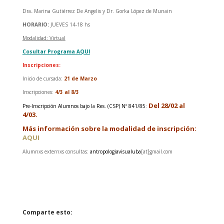
Dra
.
Marina Gutiérrez De Angelis y Dr. Gorka López de Munain
HORARIO:
JUEVES 14-18 hs
Modalidad: Virtual
Cosultar Programa AQUI
Inscripciones:
Inicio de cursada:
21 de Marzo
Inscripciones:
4/3 al 8/3
Del 28/02 al
Pre-Inscripción Alumnos bajo la Res. (CSP) Nº 841/85
:
4/03.
Más información sobre la modalidad de inscripción:
AQUI
Alumnxs externxs consultas:
antropologiavisualuba
[at]gmail.com
Comparte esto: