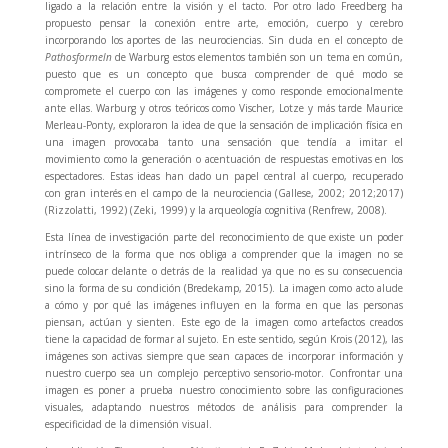
ligado a la relación entre la visión y el tacto. Por otro lado Freedberg ha
propuesto pensar la conexión entre arte, emoción, cuerpo y cerebro
incorporando los aportes de las neurociencias. Sin duda en el concepto de
Pathosformeln
de Warburg estos elementos también son un tema en común,
puesto que es un concepto que busca comprender de qué modo se
compromete el cuerpo con las imágenes y como responde emocionalmente
ante ellas. Warburg y otros teóricos como Vischer, Lotze y más tarde Maurice
Merleau-Ponty, exploraron la idea de que la sensación de implicación física en
una imagen provocaba tanto una sensación que tendía a imitar el
movimiento como la generación o acentuación de respuestas emotivas en los
espectadores. Estas ideas han dado un papel central al cuerpo, recuperado
con gran interés en el campo de la neurociencia (Gallese, 2002; 2012;2017)
(Rizzolatti, 1992) (Zeki, 1999) y la arqueología cognitiva (Renfrew, 2008).
Esta línea de investigación parte del reconocimiento de que existe un poder
intrínseco de la forma que nos obliga a comprender que la imagen no se
puede colocar delante o detrás de la realidad ya que no es su consecuencia
sino la forma de su condición (Bredekamp, 2015). La imagen como acto alude
a cómo y por qué las imágenes influyen en la forma en que las personas
piensan, actúan y sienten. Este ego de la imagen como artefactos creados
tiene la capacidad de formar al sujeto. En este sentido, según Krois (2012), las
imágenes son activas siempre que sean capaces de incorporar información y
nuestro cuerpo sea un complejo perceptivo sensorio-motor. Confrontar una
imagen es poner a prueba nuestro conocimiento sobre las configuraciones
visuales, adaptando nuestros métodos de análisis para comprender la
especificidad de la dimensión visual.