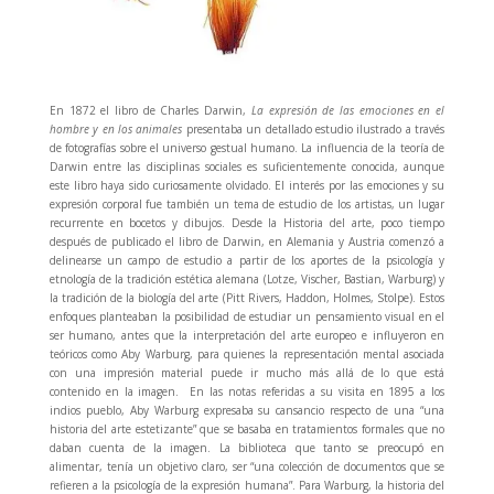
En 1872 el libro de Charles Darwin,
La expresión de las emociones en el
hombre y en los animales
presentaba un detallado estudio ilustrado a través
de fotografías sobre el universo gestual humano. La influencia de la teoría de
Darwin entre las disciplinas sociales es suficientemente conocida, aunque
este libro haya sido curiosamente olvidado. El interés por las emociones y su
expresión corporal fue también un tema de estudio de los artistas, un lugar
recurrente en bocetos y dibujos. Desde la Historia del arte, poco tiempo
después de publicado el libro de Darwin, en Alemania y Austria comenzó a
delinearse un campo de estudio a partir de los aportes de la psicología y
etnología de la tradición estética alemana (Lotze, Vischer, Bastian, Warburg) y
la tradición de la biología del arte (Pitt Rivers, Haddon, Holmes, Stolpe). Estos
enfoques planteaban la posibilidad de estudiar un pensamiento visual en el
ser humano, antes que la interpretación del arte europeo e influyeron en
teóricos como Aby Warburg, para quienes la representación mental asociada
con una impresión material puede ir mucho más allá de lo que está
contenido en la imagen. En las notas referidas a su visita en 1895 a los
indios pueblo, Aby Warburg expresaba su cansancio respecto de una “una
historia del arte estetizante” que se basaba en tratamientos formales que no
daban cuenta de la imagen. La biblioteca que tanto se preocupó en
alimentar, tenía un objetivo claro, ser “una colección de documentos que se
refieren a la psicología de la expresión humana”. Para Warburg, la historia del