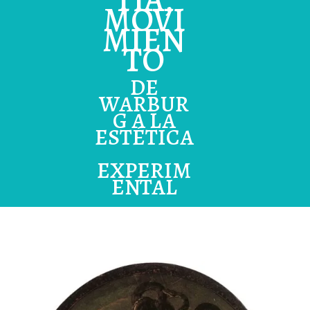
MOVI
MIEN
TO
DE
WARBUR
G A LA
ESTÉTICA
EXPERIM
ENTAL