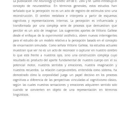
La publicación
The neurology of kinetic art
de E. Zeki y M. Lamb introdujo el
concepto de neuroestética. En términos generales, estos estudios han
señalado que la percepción no es un acto de registro de estímulos sino una
reconstrucción. El cerebro reelabora e interpreta a partir de esquemas
cognitivos y representaciones internas. La percepción es influenciada y
transformada por una compleja serie de procesos que demuestran que
percibir es un acto de imaginar. Los sugerentes aportes de Vittorio Gallese
desde el enfoque de la
experimental aesthetics
, abren nuevos interrogantes
para el estudio de un modelo relativo a la percepción basado en el concepto
de encarnación simulada. Como señala Vittorio Gallese, los estudios actuales
muestran que ver no es un acto de reconocer o capturar en nuestro cerebro
lo que está frente a nuestros ojos, sino una construcción compleja cuyo
resultado es producto del aporte fundamental de nuestro cuerpo con el su
potencial motor, nuestros sentidos y emociones, nuestra imaginación y
nuestros recuerdos. La relación cuerpo-cerebro, entendida como sistema, ha
demostrado cómo la corporalidad juega un papel decisivo en los procesos
cognitivos a diferencia de las perspectivas vinculadas al cognitivismo clásico,
según las cuales nuestras sensaciones y emociones adquieren sentido solo
cuando se convierten en objeto de una representación en términos
lingüísticos.