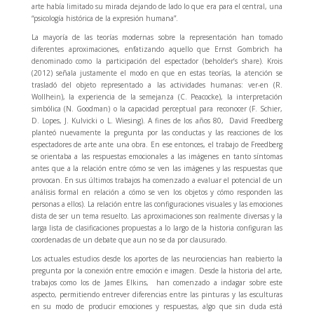
arte había limitado su mirada dejando de lado lo que era para el central, una
“psicología histórica de la expresión humana”.
La mayoría de las teorías modernas sobre la representación han tomado
diferentes aproximaciones, enfatizando aquello que Ernst Gombrich ha
denominado como la participación del espectador (beholder’s share). Krois
(2012) señala justamente el modo en que en estas teorías, la atención se
trasladó del objeto representado a las actividades humanas: ver-en (R.
Wollhein), la experiencia de la semejanza (C. Peacocke), la interpretación
simbólica (N. Goodman) o la capacidad perceptual para reconocer (F. Schier,
D. Lopes, J. Kulvicki o L. Wiesing). A fines de los años 80, David Freedberg
planteó nuevamente la pregunta por las conductas y las reacciones de los
espectadores de arte ante una obra. En ese entonces, el trabajo de Freedberg
se orientaba a las respuestas emocionales a las imágenes en tanto síntomas
antes que a la relación entre cómo se ven las imágenes y las respuestas que
provocan. En sus últimos trabajos ha comenzado a evaluar el potencial de un
análisis formal en relación a cómo se ven los objetos y cómo responden las
personas a ellos). La relación entre las configuraciones visuales y las emociones
dista de ser un tema resuelto. Las aproximaciones son realmente diversas y la
larga lista de clasificaciones propuestas a lo largo de la historia configuran las
coordenadas de un debate que aun no se da por clausurado.
Los actuales estudios desde los aportes de las neurociencias han reabierto la
pregunta por la conexión entre emoción e imagen. Desde la historia del arte,
trabajos como los de James Elkins, han comenzado a indagar sobre este
aspecto, permitiendo entrever diferencias entre las pinturas y las esculturas
en su modo de producir emociones y respuestas, algo que sin duda está