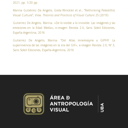
2021, pp. 1/20 pp
Marina Gutiérrez De Angelis, Greta Winckler et al., ”Rethinking Paleolithic
Visual Culture”,
View. Theories and Practices of Visual Culture
25 (2019)
Gutierrez De Angelis, Marina. «De lo visible a lo invisible: Las imágenes y las
emociones en la Edad Media», e-imagen Revista 2.0, Sans Soleil Ediciones,
España-Argentina, 2016
Gutierrez De Angelis, Marina. “Del Atlas mnemosyne a GIPHY: La
supervivencia de las imágenes en la era del GIF», e-imagen Revista 2.0, Nº 3,
Sans Soleil Ediciones, España-Argentina, 2016