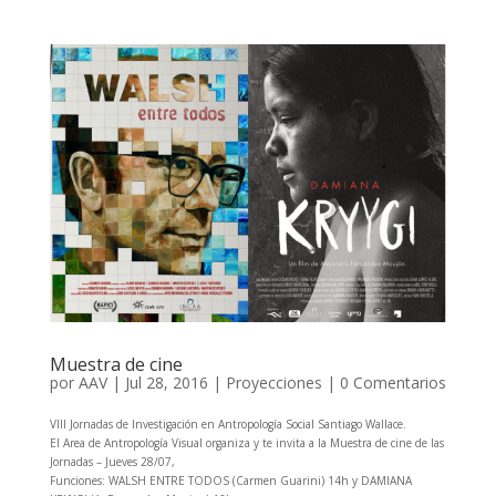
Muestra de cine
por
AAV
|
Jul 28, 2016
|
Proyecciones
|
0 Comentarios
VIII Jornadas de Investigación en Antropología Social Santiago Wallace.
El Area de Antropología Visual organiza y te invita a la Muestra de cine de las
Jornadas – Jueves 28/07,
Funciones: WALSH ENTRE TODOS (Carmen Guarini) 14h y DAMIANA