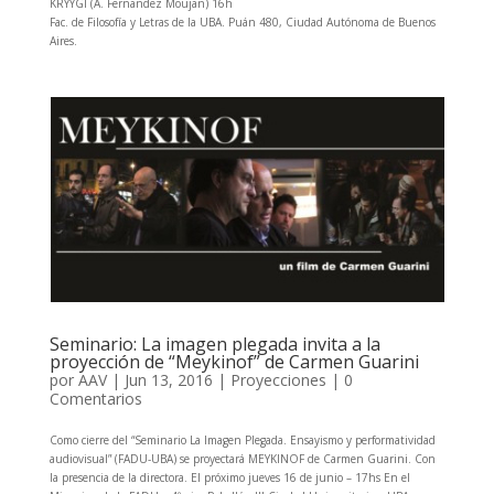
KRYYGI (A. Fernandez Moujan) 16h
Fac. de Filosofía y Letras de la UBA. Puán 480, Ciudad Autónoma de Buenos
Aires.
Seminario: La imagen plegada invita a la
proyección de “Meykinof” de Carmen Guarini
por
AAV
|
Jun 13, 2016
|
Proyecciones
|
0
Comentarios
Como cierre del “Seminario La Imagen Plegada. Ensayismo y performatividad
audiovisual” (FADU-UBA) se proyectará MEYKINOF de Carmen Guarini. Con
la presencia de la directora. El próximo jueves 16 de junio – 17hs En el