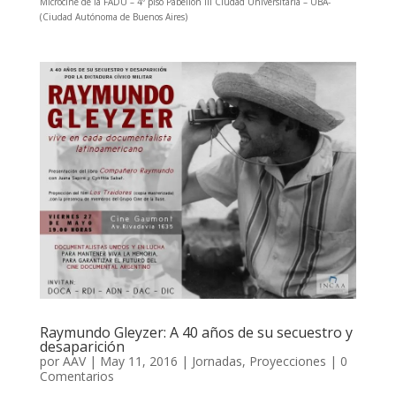
Microcine de la FADU – 4º piso Pabellón III Ciudad Universitaria – UBA-
(Ciudad Autónoma de Buenos Aires)
Raymundo Gleyzer: A 40 años de su secuestro y
desaparición
por
AAV
|
May 11, 2016
|
Jornadas
,
Proyecciones
|
0
Comentarios