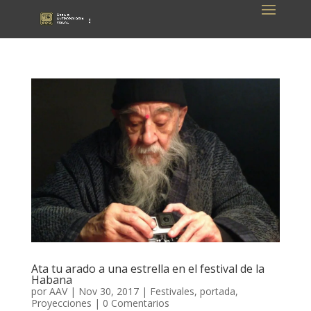
Ata tu arado a una estrella en el festival de la
Habana
por
AAV
|
Nov 30, 2017
|
Festivales
,
portada
,
Proyecciones
|
0 Comentarios