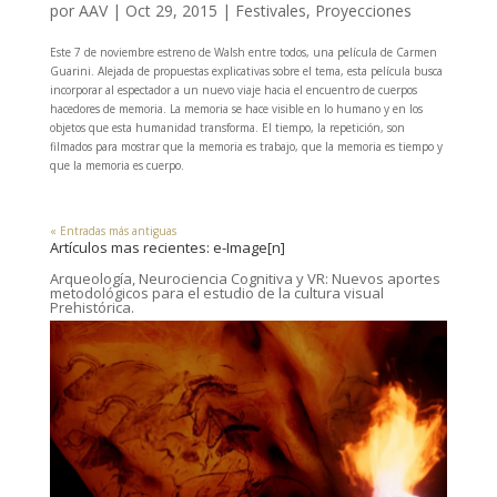
por
AAV
|
Oct 29, 2015
|
Festivales
,
Proyecciones
Este 7 de noviembre estreno de Walsh entre todos, una película de Carmen
Guarini. Alejada de propuestas explicativas sobre el tema, esta película busca
incorporar al espectador a un nuevo viaje hacia el encuentro de cuerpos
hacedores de memoria. La memoria se hace visible en lo humano y en los
objetos que esta humanidad transforma. El tiempo, la repetición, son
filmados para mostrar que la memoria es trabajo, que la memoria es tiempo y
que la memoria es cuerpo.
« Entradas más antiguas
Artículos mas recientes: e-Image[n]
Arqueología, Neurociencia Cognitiva y VR: Nuevos aportes
metodológicos para el estudio de la cultura visual
Prehistórica.