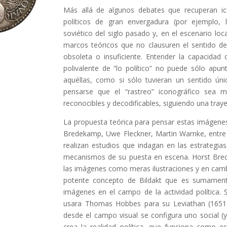
Más allá de algunos debates que recuperan ic
políticos de gran envergadura (por ejemplo, l
soviético del siglo pasado y, en el escenario loc
marcos teóricos que no clausuren el sentido de
obsoleta o insuficiente. Entender la capacidad
polivalente de “lo político” no puede sólo apun
aquéllas, como si sólo tuvieran un sentido ún
pensarse que el “rastreo” iconográfico sea
reconocibles y decodificables, siguiendo una trayec
La propuesta teórica para pensar estas imágene
Bredekamp, Uwe Fleckner, Martin Warnke, entre
realizan estudios que indagan en las estrategias
mecanismos de su puesta en escena. Horst Bred
las imágenes como meras ilustraciones y en camb
potente concepto de Bildakt que es sumament
imágenes en el campo de la actividad política. S
usara Thomas Hobbes para su Leviathan (1651
desde el campo visual se configura uno social (y
crea la realidad política, que funciona como e