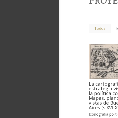
PROYE
Todos
I
La cartograf
estrategia vi
la política co
Mapas, plan
vistas de Bu
Aires (s.XVI-XV
Iconografía polít