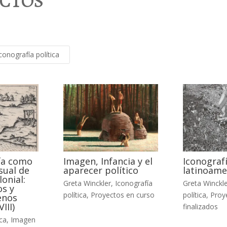
CTOS
conografía política
ía como
Imagen, Infancia y el
Iconografí
sual de
aparecer político
latinoame
lonial:
Greta Winckler
,
Iconografía
Greta Winckl
os y
política
,
Proyectos en curso
política
,
Proy
enos
III)
finalizados
ica
,
Imagen