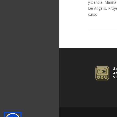
y ciencia
,
Marina 
De Angelis
,
Proy
curso