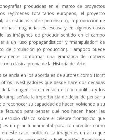
onografías producidas en el marco de proyectos
os regímenes totalitarios europeos, el proyecto
al, los estudios sobre peronismo), la producción de
 dichas imaginerías es escasa y en algunos casos
 de las imágenes de producir sentido en el campo
tar a un “uso propagandístico” y “manipulador” de
ico de circulación (o producción). Tampoco puede
 meramente conformar una gramática de motivos
toria clásica propia de la Historia del Arte.
s se ancla en los abordajes de autores como Horst
 otros investigadores que desde hace dos décadas
 de la imagen, su dimensión estético-política y los
ekamp señala la importancia de dejar de pensar a
io reconocer su capacidad de hacer, volviendo a su
e fecundo para pensar qué nos hacen hacer las
u estudio clásico sobre el célebre frontispicio que
) es un pilar fundamental para comprender cómo
 en este caso, político). La imagen es un acto que
strategia de persuasión y legitimación. Bredekamp